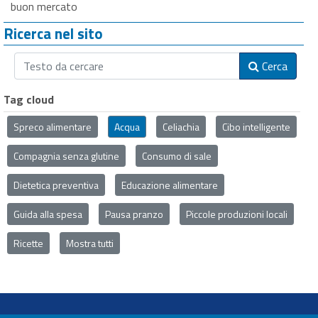
buon mercato
Ricerca nel sito
Cerca
Tag cloud
Spreco alimentare
Acqua
Celiachia
Cibo intelligente
Compagnia senza glutine
Consumo di sale
Dietetica preventiva
Educazione alimentare
Guida alla spesa
Pausa pranzo
Piccole produzioni locali
Ricette
Mostra tutti