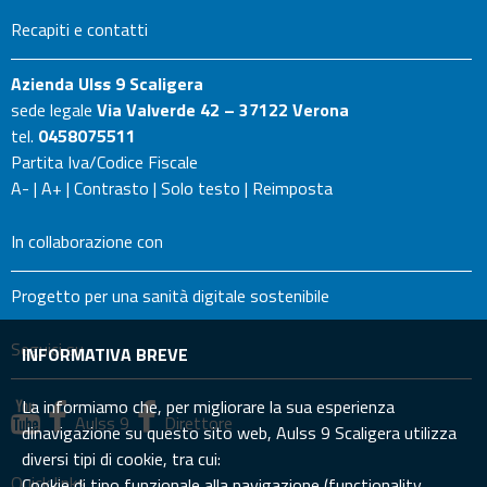
Recapiti e contatti
Azienda Ulss 9 Scaligera
sede legale
Via Valverde 42 – 37122 Verona
tel.
0458075511
Partita Iva/Codice Fiscale
A-
|
A+
|
Contrasto
|
Solo testo
|
Reimposta
In collaborazione con
Progetto per una sanità digitale sostenibile
Seguici su
INFORMATIVA BREVE
La informiamo che, per migliorare la sua esperienza
Aulss 9
Direttore
dinavigazione su questo sito web, Aulss 9 Scaligera utilizza
diversi tipi di cookie, tra cui:
Quick links
Cookie di tipo funzionale alla navigazione (functionality