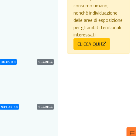
consumo umano,
nonché individuazione
delle aree di esposizione
per gli ambiti territoriali
interessati
CLICCA QUI
30.89 KB
SCARICA
931.25 KB
SCARICA