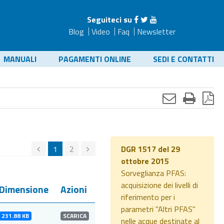
Seguiteci su
Blog
Video
Faq
Newsletter
MANUALI
PAGAMENTI ONLINE
SEDI E CONTATTI
1
2
DGR 1517 del 29
ottobre 2015
Sorveglianza PFAS:
acquisizione dei livelli di
Dimensione
Azioni
riferimento per i
parametri "Altri PFAS"
231.88 KB
SCARICA
nelle acque destinate al