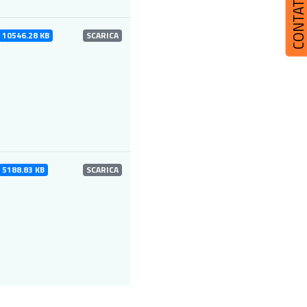
CONTATT
10546.28 KB
SCARICA
5188.83 KB
SCARICA