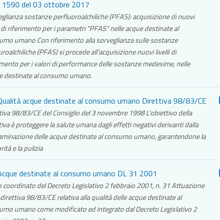
1590 del 03 ottobre 2017
glianza sostanze perfluoroalchiliche (PFAS): acquisizione di nuovi
li di riferimento per i parametri "PFAS" nelle acque destinate al
umo umano Con riferimento alla sorveglianza sulle sostanze
uroalchiliche (PFAS) si procede all'acquisizione nuovi livelli di
imento per i valori di performance delle sostanze medesime, nelle
e destinate al consumo umano.
ualità acque destinate al consumo umano Direttiva 98/83/CE
tiva 98/83/CE del Consiglio del 3 novembre 1998 L'obiettivo della
tiva è proteggere la salute umana dagli effetti negativi derivanti dalla
aminazione delle acque destinate al consumo umano, garantendone la
rità e la pulizia
cque destinate al consumo umano DL 31 2001
 coordinato del Decreto Legislativo 2 febbraio 2001, n. 31 Attuazione
 direttiva 98/83/CE relativa alla qualità delle acque destinate al
umo umano come modificato ed integrato dal Decreto Legislativo 2