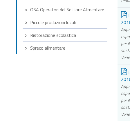
febbr
OSA Operatori del Settore Alimentare
D
Piccole produzioni locali
2016
Appro
Ristorazione scolastica
espos
per i
Spreco alimentare
sosta
Venet
D
2016
Appro
espos
per i
sosta
Venet