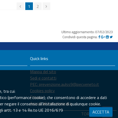
1
2
Ultimo aggiornamento: 07/02/2023
Condividi questa pagina:
Quick links
Mappa del sito
Sedi e contatti
PEC: prevenzione.aulss9@pecveneto.it
Cookies policy
, tra cui:
Privacy
tistico (performance cookie); che consentono di accedere a dati
Accedi all'area riservata
er negare il consenso all’installazione di qualunque cookie.
egli artt. 13 e 14 Re.to UE 2016/679
ACCETTA
TORNA SU