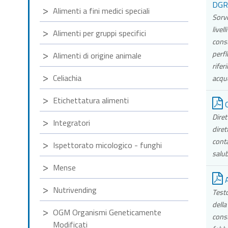
DGR 
Alimenti a fini medici speciali
Sorve
livel
Alimenti per gruppi specifici
cons
perfl
Alimenti di origine animale
rifer
Celiachia
acqu
Etichettatura alimenti
Q
Diret
Integratori
diret
cont
Ispettorato micologico - funghi
salub
Mense
A
Nutrivending
Testo
della
OGM Organismi Geneticamente
cons
Modificati