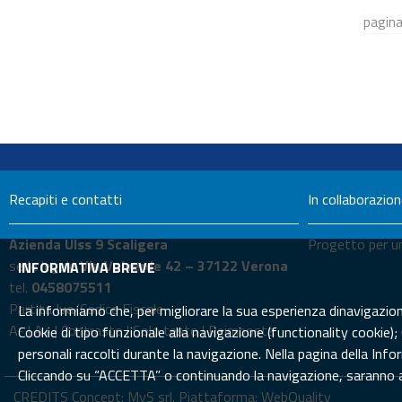
pagina
Recapiti e contatti
In collaborazio
Azienda Ulss 9 Scaligera
Progetto per un
sede legale
Via Valverde 42 – 37122 Verona
INFORMATIVA BREVE
tel.
0458075511
Partita Iva/Codice Fiscale
La informiamo che, per migliorare la sua esperienza dinavigazione 
A-
|
A+
|
Contrasto
|
Solo testo
|
Reimposta
Cookie di tipo funzionale alla navigazione (functionality cookie);
personali raccolti durante la navigazione. Nella pagina della In
Cliccando su “ACCETTA” o continuando la navigazione, saranno att
CREDITS Concept:
MyS srl.
Piattaforma:
WebQuality