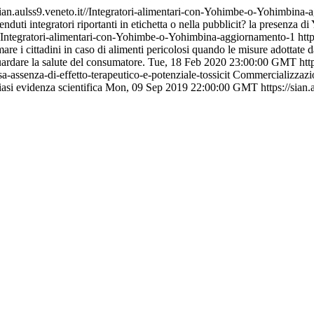
/sian.aulss9.veneto.it//Integratori-alimentari-con-Yohimbe-o-Yohimbina
duti integratori riportanti in etichetta o nella pubblicit? la presenza d
it//Integratori-alimentari-con-Yohimbe-o-Yohimbina-aggiornamento-1
htt
ormare i cittadini in caso di alimenti pericolosi quando le misure adotta
uardare la salute del consumatore.
Tue, 18 Feb 2020 23:00:00 GMT
htt
a-assenza-di-effetto-terapeutico-e-potenziale-tossicit
Commercializzazion
iasi evidenza scientifica
Mon, 09 Sep 2019 22:00:00 GMT
https://sian