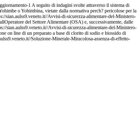
-aggiornamento-1
A seguito di indagini svolte attraverso il sistema di
i Yohimbe o Yohimbina, vietate dalla normativa perch? pericolose per la
ps://sian.aulss9.veneto.it//Avvisi-di-sicurezza-alimentare-del-Ministero-
te dallOperatore del Settore Alimentare (OSA) e, successivamente, dalle
ps://sian.aulss9.veneto.it//Avvisi-di-sicurezza-alimentare-del-Ministero-
e on line di un preparato a base di clorito di sodio e biossido di
.aulss9.veneto.it//Soluzione-Minerale-Miracolosa-assenza-di-effetto-