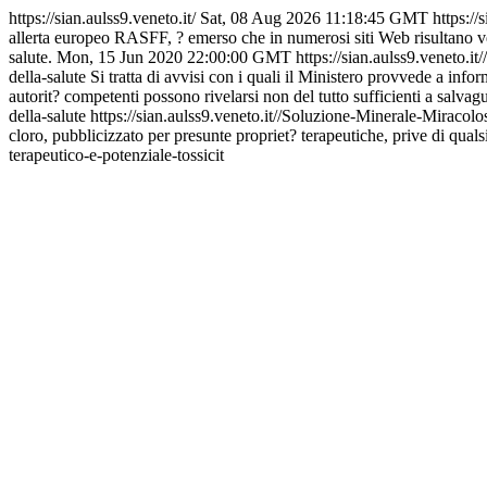
https://sian.aulss9.veneto.it/
Sat, 08 Aug 2026 11:18:45 GMT
https:/
allerta europeo RASFF, ? emerso che in numerosi siti Web risultano ven
salute.
Mon, 15 Jun 2020 22:00:00 GMT
https://sian.aulss9.veneto.
della-salute
Si tratta di avvisi con i quali il Ministero provvede a inf
autorit? competenti possono rivelarsi non del tutto sufficienti a salvag
della-salute
https://sian.aulss9.veneto.it//Soluzione-Minerale-Miracolos
cloro, pubblicizzato per presunte propriet? terapeutiche, prive di quals
terapeutico-e-potenziale-tossicit