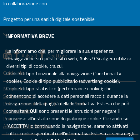
In collaborazione con
Progetto per una sanità digitale sostenibile
Seguici su
INFORMATIVA BREVE
La informiamo che, per migliorare la sua esperienza
Aulss 9
Direttore
dinavigazione su questo sito web, Aulss 9 Scaligera utilizza
diversi tipi di cookie, tra cui:
Quick links
Cookie di tipo funzionale alla navigazione (functionality
cookie); Cookie di tipo pubblicitario (advertisng cookie);
Mappa del sito
Cookie di tipo statistico (performance cookie); che
Sedi e contatti
consentono di accedere a dati personali raccolti durante la
PEC: prevenzione.aulss9@pecveneto.it
navigazione. Nella pagina della Informativa Estesa che può
Cookies policy
consultare
QUI
sono presenti le istruzioni per negare il
Privacy
consenso all’installazione di qualunque cookie. Cliccando su
Accedi all'area riservata
“ACCETTA” o continuando la navigazione, saranno attivati
tutti i cookie specificati nell’informativa Estesa ai sensi degli