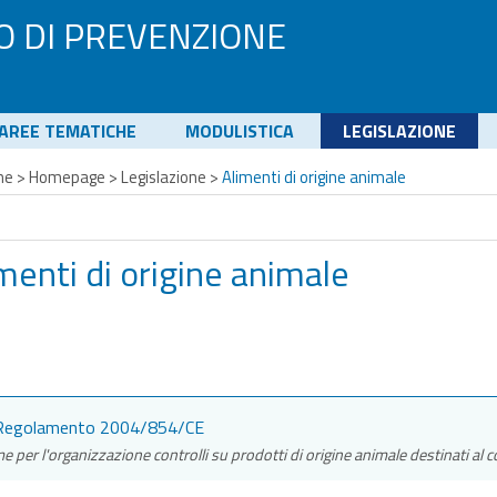
O DI PREVENZIONE
AREE TEMATICHE
MODULISTICA
LEGISLAZIONE
me
>
Homepage
>
Legislazione
>
Alimenti di origine animale
menti di origine animale
egolamento 2004/854/CE
 per l'organizzazione controlli su prodotti di origine animale destinati 