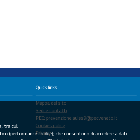
Quick links
Mappa del sito
Sedi e contatti
PEC: prevenzione.aulss9@pecveneto.it
Cookies policy
, tra cui:
Privacy
tistico (performance cookie); che consentono di accedere a dati