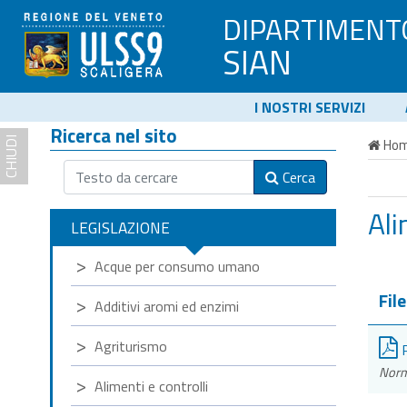
DIPARTIMENT
SIAN
I NOSTRI SERVIZI
Ricerca nel sito
CHIUDI
Ho
Cerca
Ali
LEGISLAZIONE
Acque per consumo umano
File
Additivi aromi ed enzimi
Agriturismo
R
Norme
Alimenti e controlli