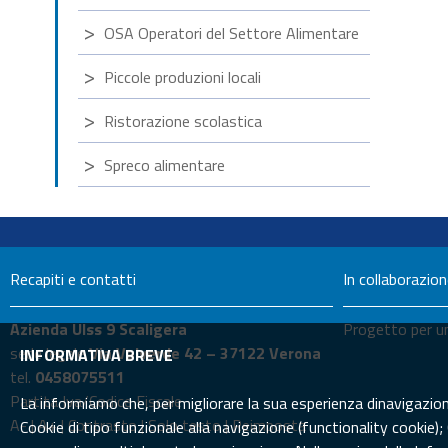
OSA Operatori del Settore Alimentare
Piccole produzioni locali
Ristorazione scolastica
Spreco alimentare
Recapiti e contatti
In collaborazio
Azienda Ulss 9 Scaligera
Progetto per un
sede legale
Via Valverde 42 – 37122 Verona
INFORMATIVA BREVE
tel.
0458075511
Partita Iva/Codice Fiscale
La informiamo che, per migliorare la sua esperienza dinavigazione 
A-
|
A+
|
Contrasto
|
Solo testo
|
Reimposta
Cookie di tipo funzionale alla navigazione (functionality cookie);