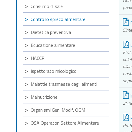
Linee
Consumo di sale
preve
Contro lo spreco alimentare
R
Sinte
Dietetica preventiva
Educazione alimentare
L
E' st
HACCP
volut
bilan
Ispettorato micologico
nostr
sopra
Malattie trasmesse dagli alimenti
I
Malnutrizione
34 ri
Organismi Gen. Modif. OGM
P
OSA Operatori Settore Alimentare
Proto