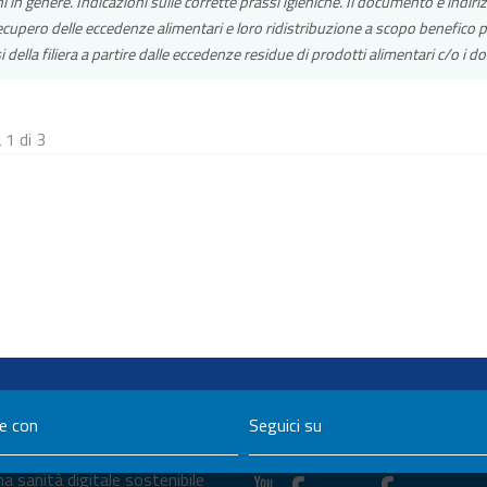
i in genere. Indicazioni sulle corrette prassi igieniche. Il documento è indi
ecupero delle eccedenze alimentari e loro ridistribuzione a scopo benefico
si della filiera a partire dalle eccedenze residue di prodotti alimentari c/o i d
 1 di 3
ne con
Seguici su
a sanità digitale sostenibile