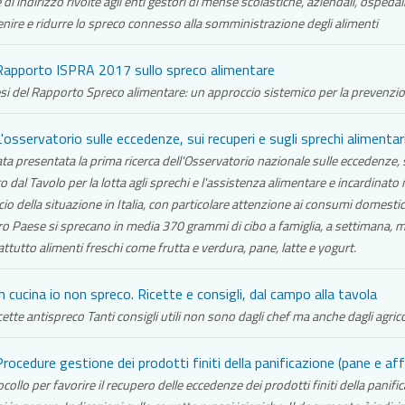
 di indirizzo rivolte agli enti gestori di mense scolastiche, aziendali, ospedalie
nire e ridurre lo spreco connesso alla somministrazione degli alimenti
apporto ISPRA 2017 sullo spreco alimentare
si del Rapporto Spreco alimentare: un approccio sistemico per la prevenzion
'osservatorio sulle eccedenze, sui recuperi e sugli sprechi alimenta
ata presentata la prima ricerca dell'Osservatorio nazionale sulle eccedenze, s
o dal Tavolo per la lotta agli sprechi e l'assistenza alimentare e incardinato
cio della situazione in Italia, con particolare attenzione ai consumi domestic
o Paese si sprecano in media 370 grammi di cibo a famiglia, a settimana, me
ttutto alimenti freschi come frutta e verdura, pane, latte e yogurt.
n cucina io non spreco. Ricette e consigli, dal campo alla tavola
cette antispreco Tanti consigli utili non sono dagli chef ma anche dagli agric
rocedure gestione dei prodotti finiti della panificazione (pane e affi
collo per favorire il recupero delle eccedenze dei prodotti finiti della panif