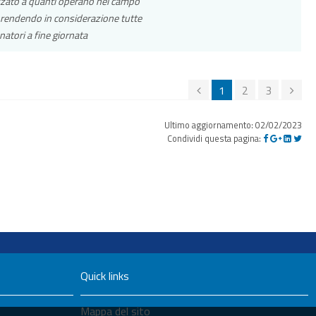
rizzato a quanti operano nel campo
 prendendo in considerazione tutte
onatori a fine giornata
1
2
3
Ultimo aggiornamento: 02/02/2023
Condividi questa pagina:
Quick links
Mappa del sito