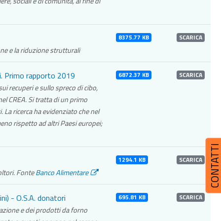
re, sociali e di comunità, al fine di
8375.77 KB
SCARICA
e e la riduzione strutturali
ri. Primo rapporto 2019
6872.37 KB
SCARICA
ui recuperi e sullo spreco di cibo,
 nel CREA. Si tratta di un primo
i. La ricerca ha evidenziato che nel
no rispetto ad altri Paesi europei;
CONTATT
1294.1 KB
SCARICA
oltori. Fonte
Banco Alimentare
ni) - O.S.A. donatori
695.81 KB
SCARICA
icazione e dei prodotti da forno