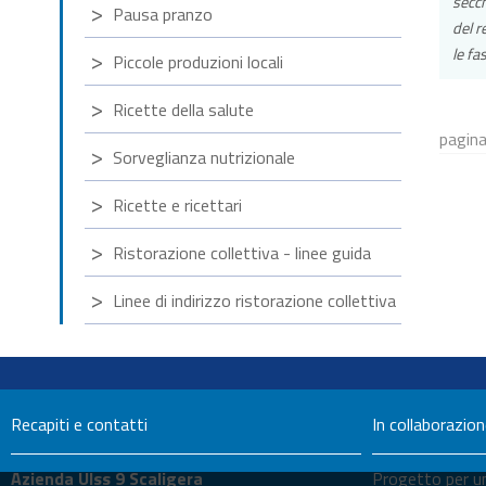
secch
Pausa pranzo
del r
le fa
Piccole produzioni locali
Ricette della salute
pagina
Sorveglianza nutrizionale
Ricette e ricettari
Ristorazione collettiva - linee guida
Linee di indirizzo ristorazione collettiva
Recapiti e contatti
In collaborazio
Azienda Ulss 9 Scaligera
Progetto per un