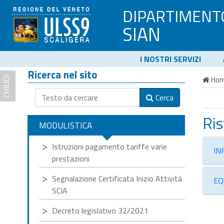
DIPARTIMENT
SIAN
I NOSTRI SERVIZI
Ricerca nel sito
CHIUDI
Ho
Cerca
Ris
MODULISTICA
Istruzioni pagamento tariffe varie
IN
prestazioni
Segnalazione Certificata Inizio Attività
EQ
SCIA
Decreto legislativo 32/2021