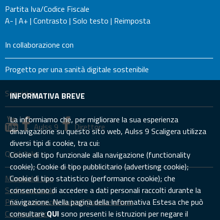
Partita Iva/Codice Fiscale
A-
|
A+
|
Contrasto
|
Solo testo
|
Reimposta
In collaborazione con
Progetto per una sanità digitale sostenibile
Seguici su
INFORMATIVA BREVE
La informiamo che, per migliorare la sua esperienza
Aulss 9
Direttore
dinavigazione su questo sito web, Aulss 9 Scaligera utilizza
diversi tipi di cookie, tra cui:
Quick links
Cookie di tipo funzionale alla navigazione (functionality
cookie); Cookie di tipo pubblicitario (advertisng cookie);
Mappa del sito
Cookie di tipo statistico (performance cookie); che
Sedi e contatti
consentono di accedere a dati personali raccolti durante la
PEC: prevenzione.aulss9@pecveneto.it
navigazione. Nella pagina della Informativa Estesa che può
Cookies policy
consultare
QUI
sono presenti le istruzioni per negare il