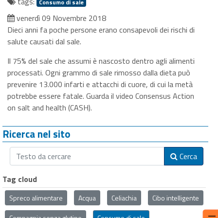
tags:
Consumo di sale
venerdì 09 Novembre 2018
Dieci anni fa poche persone erano consapevoli dei rischi di
salute causati dal sale.
Il 75% del sale che assumi è nascosto dentro agli alimenti
processati. Ogni grammo di sale rimosso dalla dieta può
prevenire 13.000 infarti e attacchi di cuore, di cui la metà
potrebbe essere fatale. Guarda il video Consensus Action
on salt and health (CASH).
Ricerca nel sito
Cerca
Tag cloud
Spreco alimentare
Acqua
Celiachia
Cibo intelligente
Compagnia senza glutine
Consumo di sale