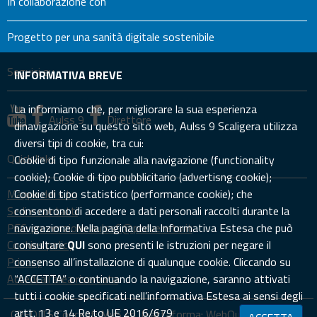
In collaborazione con
Progetto per una sanità digitale sostenibile
Seguici su
INFORMATIVA BREVE
La informiamo che, per migliorare la sua esperienza
Aulss 9
Direttore
dinavigazione su questo sito web, Aulss 9 Scaligera utilizza
diversi tipi di cookie, tra cui:
Quick links
Cookie di tipo funzionale alla navigazione (functionality
cookie); Cookie di tipo pubblicitario (advertisng cookie);
Mappa del sito
Cookie di tipo statistico (performance cookie); che
Sedi e contatti
consentono di accedere a dati personali raccolti durante la
PEC: prevenzione.aulss9@pecveneto.it
navigazione. Nella pagina della Informativa Estesa che può
Cookies policy
consultare
QUI
sono presenti le istruzioni per negare il
Privacy
consenso all’installazione di qualunque cookie. Cliccando su
Accedi all'area riservata
“ACCETTA” o continuando la navigazione, saranno attivati
tutti i cookie specificati nell’informativa Estesa ai sensi degli
artt. 13 e 14 Re.to UE 2016/679
CREDITS Concept:
MyS srl.
Piattaforma:
WebQuality