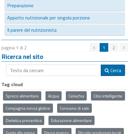
Preparazione
Apporto nutrizionale per singola porzione
Il parere del nutrizionista
pagina 1 di 2
1
2
Ricerca nel sito
Cerca
Tag cloud
Spreco alimentare
Acqua
Celiachia
Cibo intelligente
Compagnia senza glutine
Consumo di sale
Dietetica preventiva
Educazione alimentare
Guida alla spesa
Pausa pranzo
Piccole produzioni locali