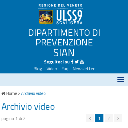
DIPARTIMENTO DI
PREVENZIONE
SIAN
Seguiteci su
Blog
Video
Faq
Newsletter
M
Home
>
Archivio video
Archivio video
pagina 1 di 2
1
2