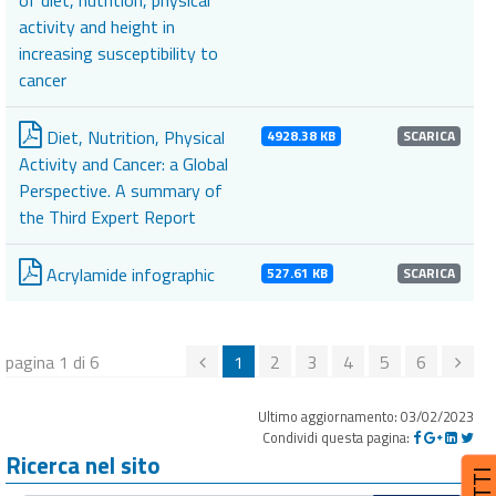
of diet, nutrition, physical
activity and height in
increasing susceptibility to
cancer
Diet, Nutrition, Physical
4928.38 KB
SCARICA
Activity and Cancer: a Global
Perspective. A summary of
the Third Expert Report
Acrylamide infographic
527.61 KB
SCARICA
pagina 1 di 6
1
2
3
4
5
6
Ultimo aggiornamento: 03/02/2023
Condividi questa pagina:
Ricerca nel sito