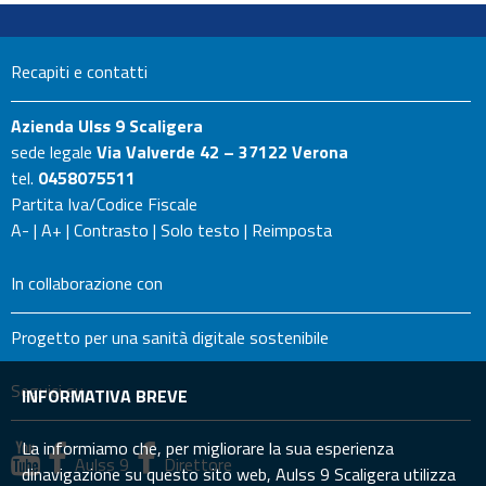
Recapiti e contatti
Azienda Ulss 9 Scaligera
sede legale
Via Valverde 42 – 37122 Verona
tel.
0458075511
Partita Iva/Codice Fiscale
A-
|
A+
|
Contrasto
|
Solo testo
|
Reimposta
In collaborazione con
Progetto per una sanità digitale sostenibile
Seguici su
INFORMATIVA BREVE
La informiamo che, per migliorare la sua esperienza
Aulss 9
Direttore
dinavigazione su questo sito web, Aulss 9 Scaligera utilizza