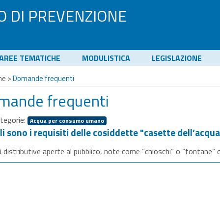
O DI PREVENZIONE
AREE TEMATICHE
MODULISTICA
LEGISLAZIONE
me
>
Domande frequenti
mande frequenti
tegorie:
Acqua per consumo umano
i sono i requisiti delle cosiddette "casette dell’acqu
à distributive aperte al pubblico, note come “chioschi” o “fontane” 