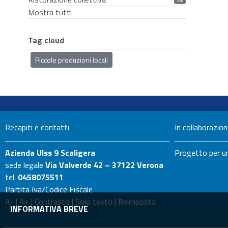
Mostra tutti
Tag cloud
Piccole produzioni locali
Recapiti e contatti
In collaborazio
Azienda Ulss 9 Scaligera
Progetto per un
sede legale
Via Valverde 42 – 37122 Verona
tel.
0458075511
Partita Iva/Codice Fiscale
A-
|
A+
|
Contrasto
|
Solo testo
|
Reimposta
INFORMATIVA BREVE