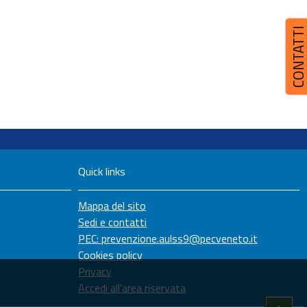
CONTATT
Quick links
Mappa del sito
Sedi e contatti
PEC: prevenzione.aulss9@pecveneto.it
Cookies policy
Privacy
Accedi all'area riservata