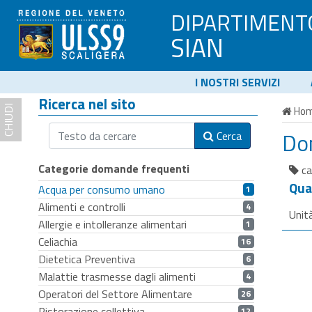
DIPARTIMENT
SIAN
I NOSTRI SERVIZI
Ricerca nel sito
CHIUDI
Ho
Do
Cerca
Categorie domande frequenti
ca
Qual
Acqua per consumo umano
1
Alimenti e controlli
4
Unit
Allergie e intolleranze alimentari
1
Celiachia
16
Dietetica Preventiva
6
Malattie trasmesse dagli alimenti
4
Operatori del Settore Alimentare
26
Ristorazione collettiva
12