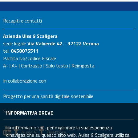
Recapiti e contatti
Azienda Ulss 9 Scaligera
sede legale
Via Valverde 42 – 37122 Verona
tel.
0458075511
Partita Iva/Codice Fiscale
A-
|
A+
|
Contrasto
|
Solo testo
|
Reimposta
In collaborazione con
Progetto per una sanità digitale sostenibile
Seguici su
INFORMATIVA BREVE
La informiamo che, per migliorare la sua esperienza
Aulss 9
Direttore
dinavigazione su questo sito web, Aulss 9 Scaligera utilizza