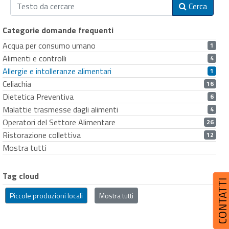
Cerca
Categorie domande frequenti
Acqua per consumo umano
1
Alimenti e controlli
4
Allergie e intolleranze alimentari
1
Celiachia
16
Dietetica Preventiva
6
Malattie trasmesse dagli alimenti
4
Operatori del Settore Alimentare
26
Ristorazione collettiva
12
Mostra tutti
Tag cloud
CONTATT
Piccole produzioni locali
Mostra tutti