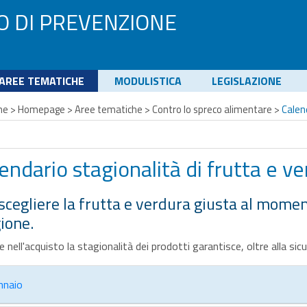
O DI PREVENZIONE
AREE TEMATICHE
MODULISTICA
LEGISLAZIONE
me
>
Homepage
>
Aree tematiche
>
Contro lo spreco alimentare
>
Calen
endario stagionalità di frutta e v
scegliere la frutta e verdura giusta al mome
ione.
e nell'acquisto la stagionalità dei prodotti garantisce, oltre alla si
nnaio