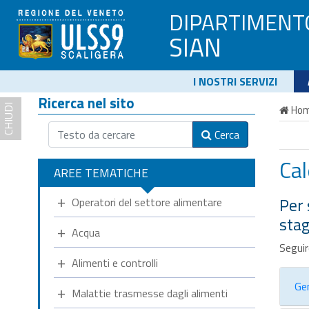
DIPARTIMENT
SIAN
I NOSTRI SERVIZI
Ricerca nel sito
CHIUDI
Ho
Cerca
Cal
AREE TEMATICHE
Per 
Operatori del settore alimentare
stag
Acqua
Seguir
Alimenti e controlli
Ge
Malattie trasmesse dagli alimenti