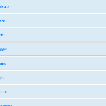
bbraio
rzo
ile
ggio
ugno
lio
osto
ttembre