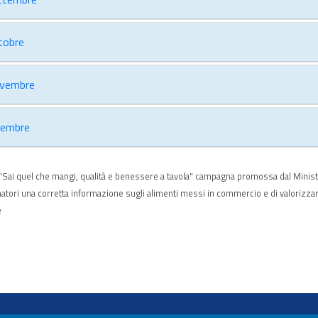
tobre
vembre
cembre
 "Sai quel che mangi, qualità e benessere a tavola" campagna promossa dal Ministero
tori una corretta informazione sugli alimenti messi in commercio e di valorizza
e