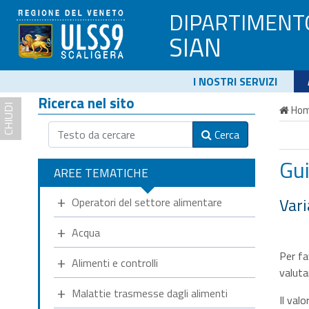
DIPARTIMENT
SIAN
I NOSTRI SERVIZI
Ricerca nel sito
CHIUDI
Ho
Cerca
Gui
AREE TEMATICHE
Vari
Operatori del settore alimentare
Acqua
Per fa
Alimenti e controlli
valuta
Malattie trasmesse dagli alimenti
Il val