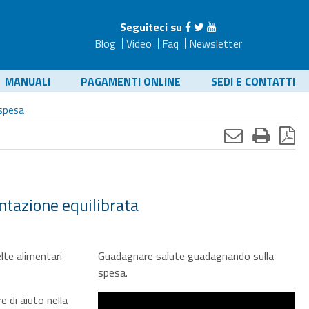
Seguiteci su
Blog
Video
Faq
Newsletter
MANUALI
PAGAMENTI ONLINE
SEDI E CONTATTI
 spesa
entazione equilibrata
elte alimentari
Guadagnare salute guadagnando sulla
spesa.
e di aiuto nella