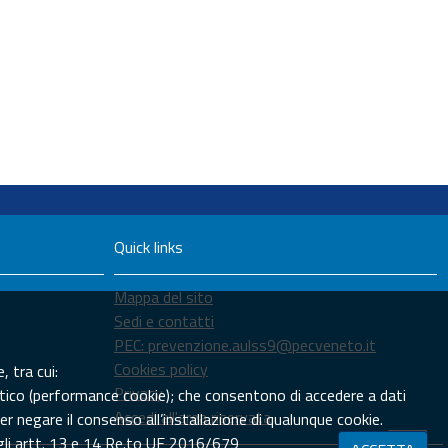
Quick links
Mappa del sito
Sedi e contatti
PEC: prevenzione.aulss9@pecveneto.it
Cookies policy
, tra cui:
Privacy
tistico (performance cookie); che consentono di accedere a dati
Accedi all'area riservata
er negare il consenso all’installazione di qualunque cookie.
egli artt. 13 e 14 Re.to UE 2016/679