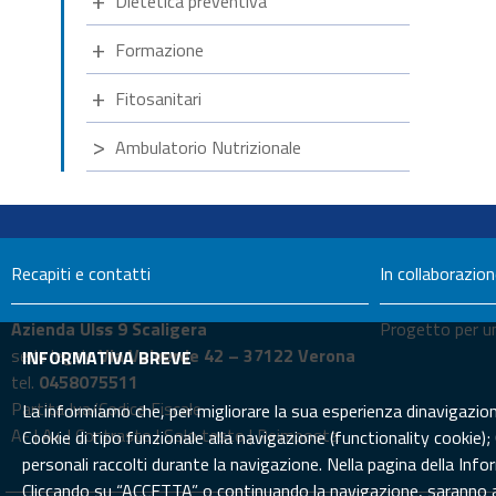
Dietetica preventiva
Formazione
Fitosanitari
Ambulatorio Nutrizionale
Recapiti e contatti
In collaborazio
Azienda Ulss 9 Scaligera
Progetto per un
sede legale
Via Valverde 42 – 37122 Verona
INFORMATIVA BREVE
tel.
0458075511
Partita Iva/Codice Fiscale
La informiamo che, per migliorare la sua esperienza dinavigazione 
A-
|
A+
|
Contrasto
|
Solo testo
|
Reimposta
Cookie di tipo funzionale alla navigazione (functionality cookie);
personali raccolti durante la navigazione. Nella pagina della In
Cliccando su “ACCETTA” o continuando la navigazione, saranno att