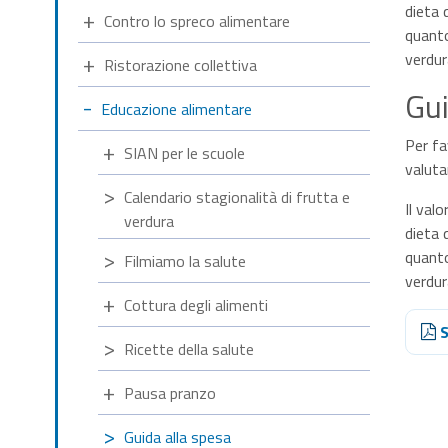
dieta 
Contro lo spreco alimentare
quanto
verdura
Ristorazione collettiva
Gui
Educazione alimentare
Per fa
SIAN per le scuole
valuta
Calendario stagionalità di frutta e
Il val
verdura
dieta 
quanto
Filmiamo la salute
verdur
Cottura degli alimenti
S
Ricette della salute
Pausa pranzo
Guida alla spesa