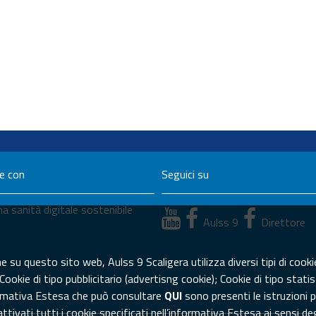
ne con
Seguici su
a sanità digitale sostenibile
Aulss 9
Direttore
su questo sito web, Aulss 9 Scaligera utilizza diversi tipi di cookie
 Cookie di tipo pubblicitario (advertisng cookie); Cookie di tipo sta
formativa Estesa che può consultare
QUI
sono presenti le istruzioni p
ivati tutti i cookie specificati nell’informativa Estesa ai sensi d