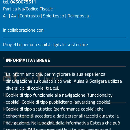
tel.
0458075511
Partita Iva/Codice Fiscale
A-
|
A+
|
Contrasto
|
Solo testo
|
Reimposta
In collaborazione con
Progetto per una sanità digitale sostenibile
Seguici su
INFORMATIVA BREVE
La informiamo che, per migliorare la sua esperienza
Aulss 9
Direttore
dinavigazione su questo sito web, Aulss 9 Scaligera utilizza
diversi tipi di cookie, tra cui:
Quick links
Cookie di tipo funzionale alla navigazione (functionality
cookie); Cookie di tipo pubblicitario (advertisng cookie);
Mappa del sito
Cookie di tipo statistico (performance cookie); che
Sedi e contatti
consentono di accedere a dati personali raccolti durante la
PEC: prevenzione.aulss9@pecveneto.it
navigazione. Nella pagina della Informativa Estesa che può
Cookies policy
consultare
QUI
sono presenti le istruzioni per negare il