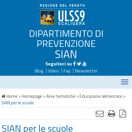
DIPARTIMENTO DI
PREVENZIONE
SIAN
Seguiteci su
Blog
Video
Faq
Newsletter
M
Home
>
Homepage
>
Aree tematiche
>
Educazione alimentare
>
SIAN per le scuole
SIAN per le scuole