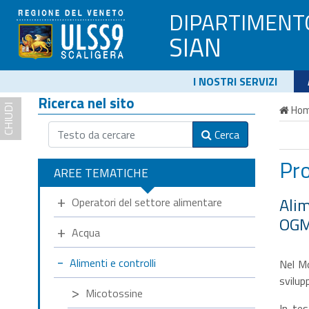
DIPARTIMENT
SIAN
I NOSTRI SERVIZI
Ricerca nel sito
CHIUDI
Ho
Cerca
Pr
AREE TEMATICHE
Alim
Operatori del settore alimentare
OGM
Acqua
Alimenti e controlli
Nel Mo
svilup
Micotossine
In tes