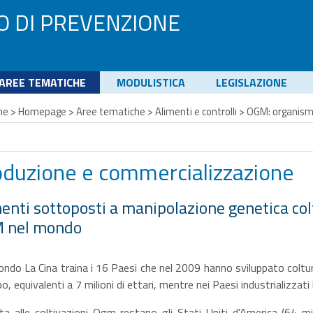
O DI PREVENZIONE
AREE TEMATICHE
MODULISTICA
LEGISLAZIONE
me
>
Homepage
>
Aree tematiche
>
Alimenti e controlli
>
OGM: organism
oduzione e commercializzazione
enti sottoposti a manipolazione genetica col
 nel mondo
ndo La Cina traina i 16 Paesi che nel 2009 hanno sviluppato coltu
po, equivalenti a 7 milioni di ettari, mentre nei Paesi industrializzati
ta alle coltivazioni Ogm restano gli Stati Uniti d'America (64 mil