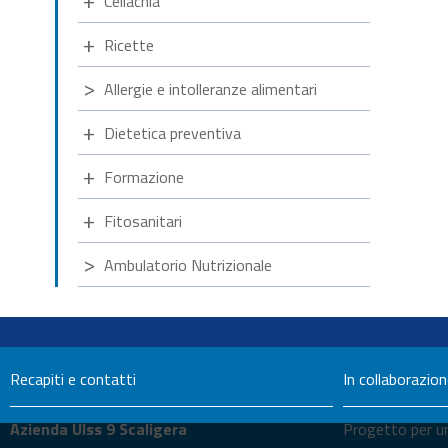
Celiachia
Ricette
Allergie e intolleranze alimentari
Dietetica preventiva
Formazione
Fitosanitari
Ambulatorio Nutrizionale
Recapiti e contatti
In collaborazio
Azienda Ulss 9 Scaligera
Progetto per un