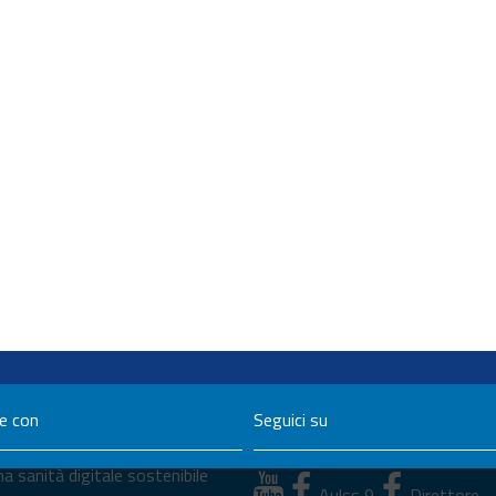
ne con
Seguici su
a sanità digitale sostenibile
Aulss 9
Direttore