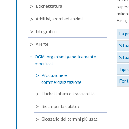
Etichettatura
supera
milion
Additivi, aromi ed enzimi
Faso, 
Integratori
La p
Allerte
Situ
OGM: organismi geneticamente
Situa
modificati
Tipi 
Produzione e
Font
commercializzazione
Etichettatura e tracciabilità
Rischi per la salute?
Glossario dei termini più usati