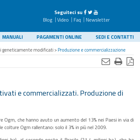
Seguiteci su
Blog
Video
Faq
Newsletter
MANUALI
PAGAMENTI ONLINE
SEDI E CONTATTI
i geneticamente modificati
>
Produzione e commercializzazione
tivati e commercializzati. Produzione di
re Ogm, che hanno avuto un aumento del 13% nei Paesi in via di
 le colture Ogm rallentano: solo il 3% in più nel 2009.
ioni ha), al secondo posto il Brasile (21,4 milioni ha.), che ha