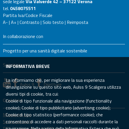
sede legale
Via Valverde 42 – 37122 Verona
tel.
0458075511
Partita Iva/Codice Fiscale
A-
|
A+
|
Contrasto
|
Solo testo
|
Reimposta
In collaborazione con
Progetto per una sanità digitale sostenibile
Seguici su
INFORMATIVA BREVE
La informiamo che, per migliorare la sua esperienza
Aulss 9
Direttore
dinavigazione su questo sito web, Aulss 9 Scaligera utilizza
diversi tipi di cookie, tra cui:
Quick links
Cookie di tipo funzionale alla navigazione (functionality
cookie); Cookie di tipo pubblicitario (advertisng cookie);
Mappa del sito
Cookie di tipo statistico (performance cookie); che
Sedi e contatti
consentono di accedere a dati personali raccolti durante la
PEC: prevenzione.aulss9@pecveneto.it
navigazione. Nella pagina della Informativa Estesa che può