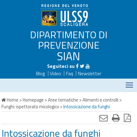
DIPARTIMENTO DI
PREVENZIONE
SIAN
Seguiteci su
Blog
Video
Faq
Newsletter
M
Home
>
Homepage
>
Aree tematiche
>
Alimenti e controlli
>
Funghi: ispettorato micologico
>
Intossicazione da funghi
Intossicazione da funghi