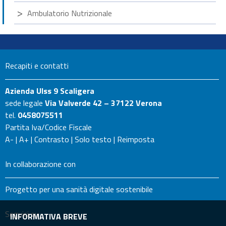
Ambulatorio Nutrizionale
Recapiti e contatti
Azienda Ulss 9 Scaligera
sede legale
Via Valverde 42 – 37122 Verona
tel.
0458075511
Partita Iva/Codice Fiscale
A-
|
A+
|
Contrasto
|
Solo testo
|
Reimposta
In collaborazione con
Progetto per una sanità digitale sostenibile
Seguici su
INFORMATIVA BREVE