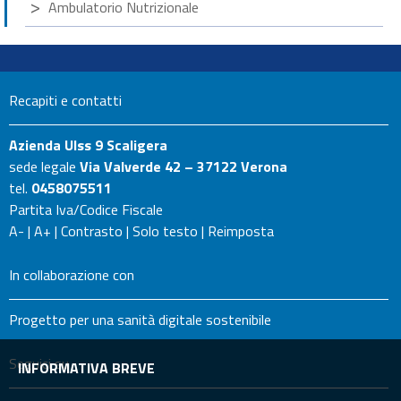
Ambulatorio Nutrizionale
Recapiti e contatti
Azienda Ulss 9 Scaligera
sede legale
Via Valverde 42 – 37122 Verona
tel.
0458075511
Partita Iva/Codice Fiscale
A-
|
A+
|
Contrasto
|
Solo testo
|
Reimposta
In collaborazione con
Progetto per una sanità digitale sostenibile
Seguici su
INFORMATIVA BREVE