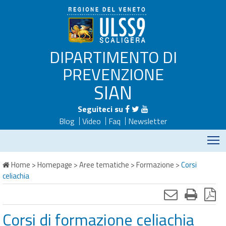
DIPARTIMENTO DI
PREVENZIONE
SIAN
Seguiteci su
Blog
Video
Faq
Newsletter
M
Home
>
Homepage
>
Aree tematiche
>
Formazione
>
Corsi
celiachia
Corsi di formazione celiachia