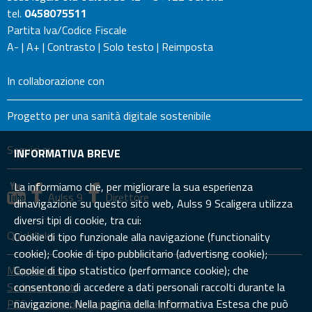
tel.
0458075511
Partita Iva/Codice Fiscale
A-
|
A+
|
Contrasto
|
Solo testo
|
Reimposta
In collaborazione con
Progetto per una sanità digitale sostenibile
Seguici su
INFORMATIVA BREVE
La informiamo che, per migliorare la sua esperienza
Aulss 9
Direttore
dinavigazione su questo sito web, Aulss 9 Scaligera utilizza
diversi tipi di cookie, tra cui:
Quick links
Cookie di tipo funzionale alla navigazione (functionality
cookie); Cookie di tipo pubblicitario (advertisng cookie);
Mappa del sito
Cookie di tipo statistico (performance cookie); che
Sedi e contatti
consentono di accedere a dati personali raccolti durante la
PEC: prevenzione.aulss9@pecveneto.it
navigazione. Nella pagina della Informativa Estesa che può