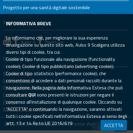
Progetto per una sanità digitale sostenibile
Seguici su
INFORMATIVA BREVE
La informiamo che, per migliorare la sua esperienza
Aulss 9
Direttore
dinavigazione su questo sito web, Aulss 9 Scaligera utilizza
diversi tipi di cookie, tra cui:
Quick links
Cookie di tipo funzionale alla navigazione (functionality
cookie); Cookie di tipo pubblicitario (advertisng cookie);
Mappa del sito
Cookie di tipo statistico (performance cookie); che
Sedi e contatti
consentono di accedere a dati personali raccolti durante la
PEC: prevenzione.aulss9@pecveneto.it
navigazione. Nella pagina della Informativa Estesa che può
Cookies policy
consultare
QUI
sono presenti le istruzioni per negare il
Privacy
consenso all’installazione di qualunque cookie. Cliccando su
Accedi all'area riservata
“ACCETTA” o continuando la navigazione, saranno attivati
tutti i cookie specificati nell’informativa Estesa ai sensi degli
artt. 13 e 14 Re.to UE 2016/679
CREDITS Concept:
MyS srl.
Piattaforma:
WebQuality
ACCETTA
TORNA SU